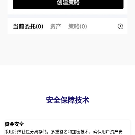
安全保障技术
资金安全
采用冷热钱包分离存储，多重签名和加密技术，确保用户资产安