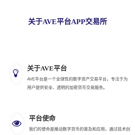
关于AVE平台APP交易所
关于AVE平台
AVE平台是一个全球性的数字资产交易平台，专注于为
用户提供安全、透明的加密货币交易服务。
平台使命
我们的使命是推动数字货币的普及和应用，通过技术创