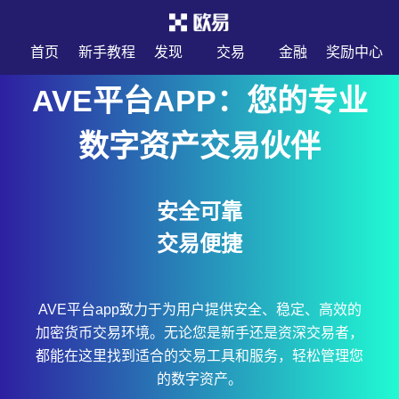
首页
新手教程
发现
交易
金融
奖励中心
AVE平台APP：您的专业
数字资产交易伙伴
安全可靠
交易便捷
AVE平台app致力于为用户提供安全、稳定、高效的
加密货币交易环境。无论您是新手还是资深交易者，
都能在这里找到适合的交易工具和服务，轻松管理您
的数字资产。