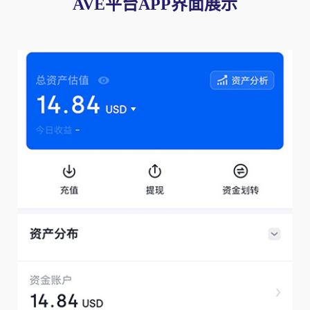
AVE平台APP界面展示