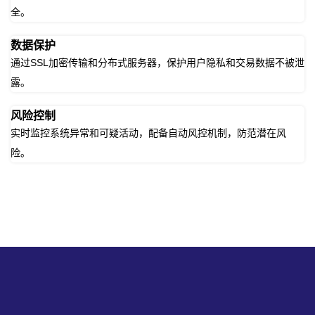
全。
数据保护
通过SSL加密传输和分布式服务器，保护用户隐私和交易数据不被泄
露。
风险控制
实时监控系统异常和可疑活动，配备自动风控机制，防范潜在风
险。