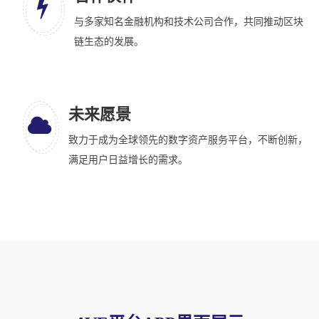
与多家知名金融机构和技术公司合作，共同推动区块
链生态的发展。
未来愿景
致力于成为全球领先的数字资产服务平台，不断创新，
满足用户日益增长的需求。