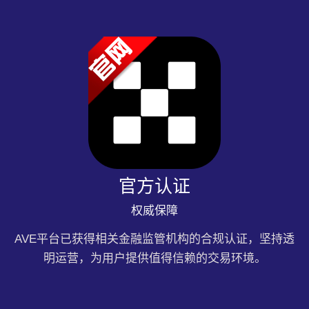
官方认证
权威保障
AVE平台已获得相关金融监管机构的合规认证，坚持透
明运营，为用户提供值得信赖的交易环境。